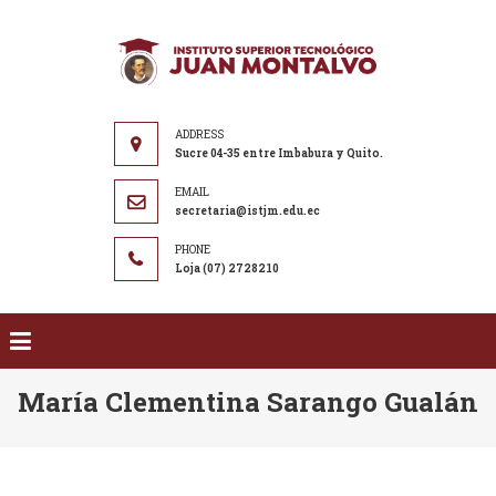
Saltar al contenido
ISTJM
Instituto
Superior
Tecnológico
"Juan
Sucre 04-35 entre Imbabura y Quito.
Montalvo"
secretaria@istjm.edu.ec
Loja (07) 2728210
María Clementina Sarango Gualán