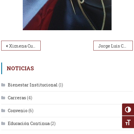
Navegación de entradas
Ximena Cuenca Simancas
Jorge Luis Carrión
NOTICIAS
Bienestar Institucional
(1)
Carreras
(4)
Convenio
(6)
Alter
Alte
Educación Continua
(2)