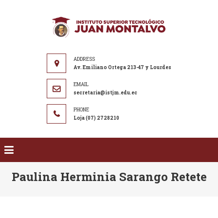
Saltar al contenido
ISTJM
Instituto
Superior
Tecnológico
"Juan
Av. Emiliano Ortega 213-47 y Lourdes
Montalvo"
secretaria@istjm.edu.ec
Loja (07) 2728210
Paulina Herminia Sarango Retete