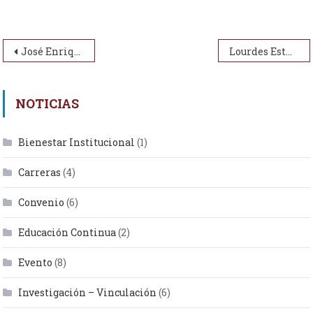
Navegación de entradas
José Enrique Poma Loja
Lourdes Esther León León
NOTICIAS
Bienestar Institucional
(1)
Carreras
(4)
Convenio
(6)
Educación Continua
(2)
Evento
(8)
Investigación – Vinculación
(6)