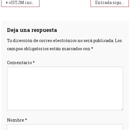
Navegación de entradas
«ISTJM incorpora grupo de Guías Locales para cantones Zamora y Yatzaza en Zamora Chinchipe»
Entrada siguiente
Deja una respuesta
Tu dirección de correo electrónico no será publicada.
Los
campos obligatorios están marcados con
*
Comentario
*
Nombre
*