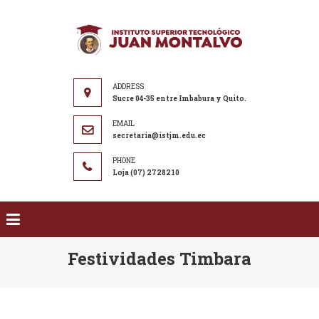
Saltar al contenido
ISTJM
Instituto
Superior
Tecnológico
"Juan
Sucre 04-35 entre Imbabura y Quito.
Montalvo"
secretaria@istjm.edu.ec
Loja (07) 2728210
Festividades Timbara