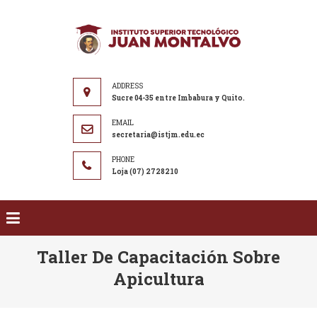
Saltar al contenido
ISTJM
Instituto
Superior
Tecnológico
"Juan
Sucre 04-35 entre Imbabura y Quito.
Montalvo"
secretaria@istjm.edu.ec
Loja (07) 2728210
Taller De Capacitación Sobre
Apicultura