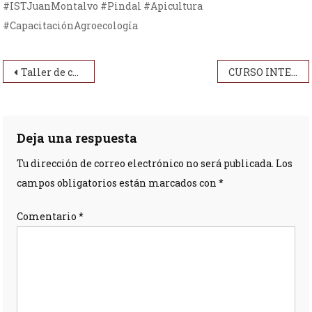
#ISTJuanMontalvo #Pindal #Apicultura
#CapacitaciónAgroecología
Navegación de entradas
Taller de capacitación sobre abonos orgánicos
CURSO INTENSIVO SOBRE INSUMOS ORGÁNICOS
Deja una respuesta
Tu dirección de correo electrónico no será publicada.
Los
campos obligatorios están marcados con
*
Comentario
*