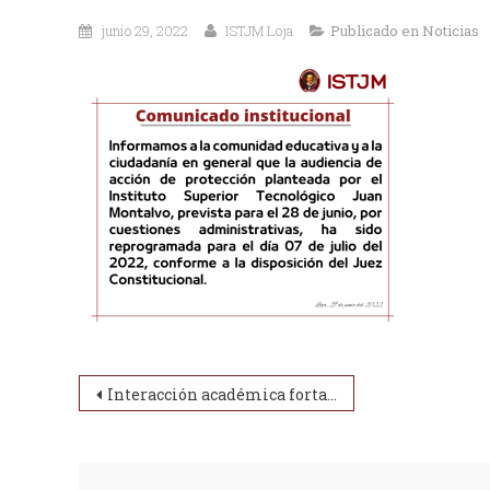
junio 29, 2022
ISTJM Loja
Publicado en
Noticias
Navegación de entradas
Interacción académica fortalece la unidad