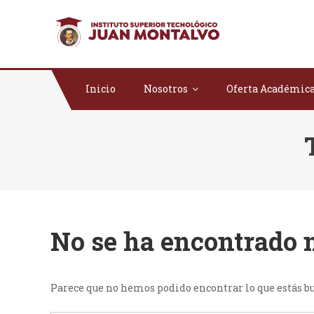
Saltar al contenido
ISTJM
Instituto Superio
Inicio
Nosotros
Oferta Académic
No se ha encontrado 
Parece que no hemos podido encontrar lo que estás b