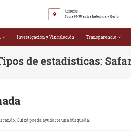
r Tecnológico "Juan Montalvo"
Sucre 04-35 entre Imbabura y Quito.
a
Investigación y Vinculación
Transparencia
Tipos de estadísticas:
Safar
nada
uscando. Quizá pueda ayudarte una búsqueda.