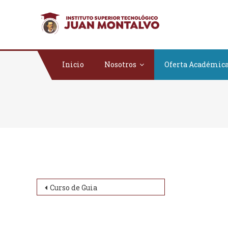
Saltar al contenido
ISTJM
Instituto Superio
Inicio
Nosotros
Oferta Académic
Navegación de entradas
Curso de Guia