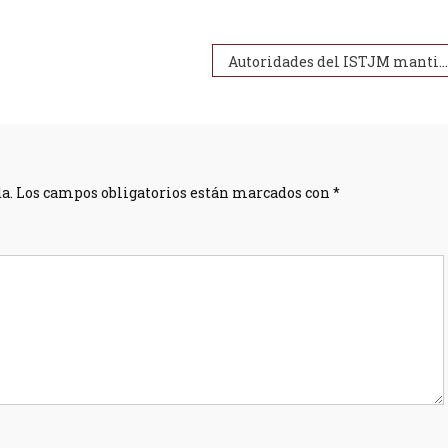
Autoridades del ISTJM mantienen reunión con integrantes del CES
a.
Los campos obligatorios están marcados con
*