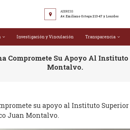
r Tecnológico "Juan Montalvo"
Av. Emiliano Ortega 213-47 y Lourdes
a
Investigación y Vinculación
Transparencia
a Compromete Su Apoyo Al Instituto 
Montalvo.
promete su apoyo al Instituto Superior
co Juan Montalvo.