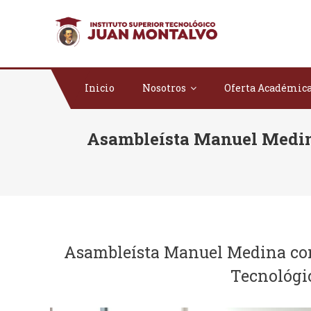
Saltar al contenido
ISTJM
Instituto Superio
Inicio
Nosotros
Oferta Académic
Asambleísta Manuel Medin
Asambleísta Manuel Medina com
Tecnológi