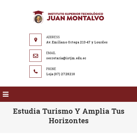
Saltar al contenido
ISTJM
Instituto
Superior
Tecnológico
"Juan
Av. Emiliano Ortega 213-47 y Lourdes
Montalvo"
secretaria@istjm.edu.ec
Loja (07) 2728210
Estudia Turismo Y Amplia Tus
Horizontes