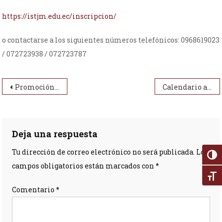
https://istjm.edu.ec/inscripcion/
o contactarse a los siguientes números telefónicos: 0968619023
/ 072723938 / 072723787
Navegación de entradas
Promoción Social Comunitaria, una carrera en auge
Calendario académico
Deja una respuesta
Tu dirección de correo electrónico no será publicada.
Los
Alter
campos obligatorios están marcados con
*
Alte
Comentario
*